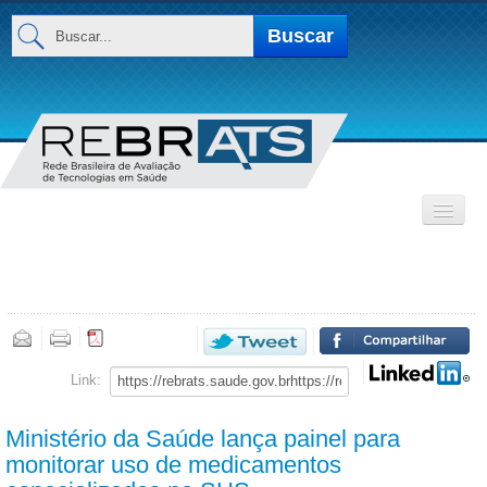
Buscar...
Buscar
INSTITUCIONAL
Base de Dados
MEMBROS
Link:
Ministério da Saúde lança painel para
monitorar uso de medicamentos