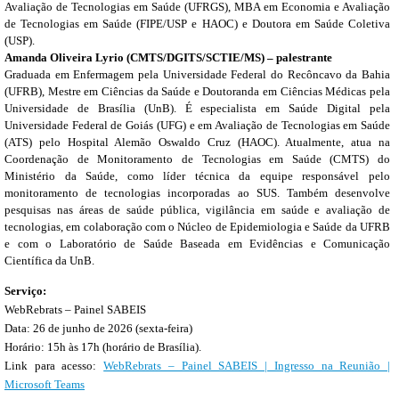
Avaliação de Tecnologias em Saúde (UFRGS), MBA em Economia e Avaliação
de Tecnologias em Saúde (FIPE/USP e HAOC) e Doutora em Saúde Coletiva
(USP).
Amanda Oliveira Lyrio (CMTS/DGITS/SCTIE/MS) – palestrante
Graduada em Enfermagem pela Universidade Federal do Recôncavo da Bahia
(UFRB), Mestre em Ciências da Saúde e Doutoranda em Ciências Médicas pela
Universidade de Brasília (UnB). É especialista em Saúde Digital pela
Universidade Federal de Goiás (UFG) e em Avaliação de Tecnologias em Saúde
(ATS) pelo Hospital Alemão Oswaldo Cruz (HAOC). Atualmente, atua na
Coordenação de Monitoramento de Tecnologias em Saúde (CMTS) do
Ministério da Saúde, como líder técnica da equipe responsável pelo
monitoramento de tecnologias incorporadas ao SUS. Também desenvolve
pesquisas nas áreas de saúde pública, vigilância em saúde e avaliação de
tecnologias, em colaboração com o Núcleo de Epidemiologia e Saúde da UFRB
e com o Laboratório de Saúde Baseada em Evidências e Comunicação
Científica da UnB.
Serviço:
WebRebrats – Painel SABEIS
Data: 26 de junho de 2026 (sexta-feira)
Horário: 15h às 17h (horário de Brasília).
Link para acesso:
WebRebrats – Painel SABEIS | Ingresso na Reunião |
Microsoft Teams