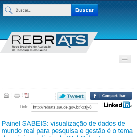
Buscar...
Buscar
INSTITUCIONAL
Base de Dados
MEMBROS
Link:
Painel SABEIS: visualização de dados de
mundo real para pesquisa e gestão é o tema