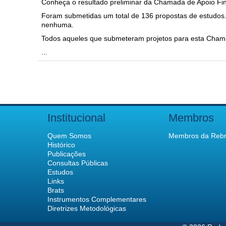
Conheça o resultado preliminar da Chamada de Apoio Fi
Foram submetidas um total de 136 propostas de estud
nenhuma.
Todos aqueles que submeteram projetos para esta Chamad
...
Institucional
Membros
Quem Somos
Membros da Rebr
Histórico
Publicações
Consultas Públicas
Estudos
Links
Brats
Instrumentos Complementares
Diretrizes Metodológicas