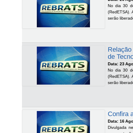
No dia 30 d
(RedETSA). A
serão libera
Relação 
de Tecn
Data: 23 Ag
No dia 30 d
(RedETSA). A
serão libera
Confira 
Data: 16 Ag
Divulgada ne