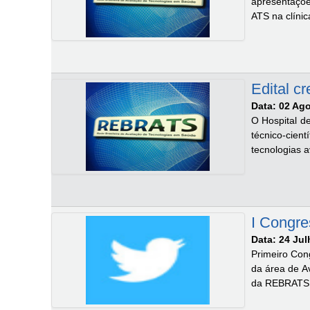
apresentaçõe
ATS na clínic
Edital c
Data: 02 Ag
O Hospital d
técnico-cien
tecnologias 
I Congre
Data: 24 Ju
Primeiro Con
da área de A
da REBRATS –