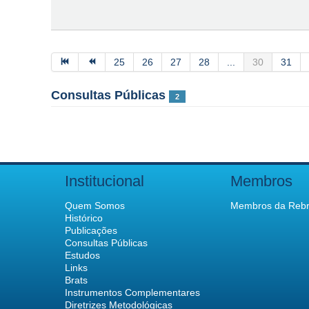
25
26
27
28
...
30
31
Consultas Públicas
2
Institucional
Membros
Quem Somos
Membros da Rebr
Histórico
Publicações
Consultas Públicas
Estudos
Links
Brats
Instrumentos Complementares
Diretrizes Metodológicas