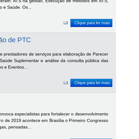
os eram: ATS na gestão, Execução de métodos em ATS,
o e Saúde. Os...
Clique para ler mais
ção de PTC
de prestadores de serviços para elaboração de Parecer
 Saúde Suplementar e análise da consulta pública das
s e Eventos...
Clique para ler mais
voca especialistas para fortalecer o desenvolvimento
bro de 2019 acontece em Brasília o Primeiro Congresso
as, pensadas...