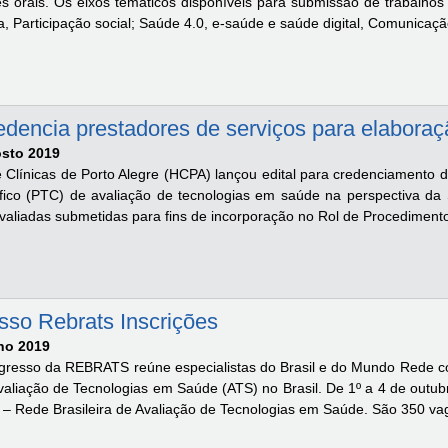
s orais. Os eixos temáticos disponíveis para submissão de trabalh
a, Participação social; Saúde 4.0, e-saúde e saúde digital, Comunicaçã
redencia prestadores de serviços para elabora
osto 2019
e Clínicas de Porto Alegre (HCPA) lançou edital para credenciamento 
tífico (PTC) de avaliação de tecnologias em saúde na perspectiva da
avaliadas submetidas para fins de incorporação no Rol de Procedimento
sso Rebrats Inscrições
lho 2019
gresso da REBRATS reúne especialistas do Brasil e do Mundo Rede con
valiação de Tecnologias em Saúde (ATS) no Brasil. De 1º a 4 de outu
 Rede Brasileira de Avaliação de Tecnologias em Saúde. São 350 vag