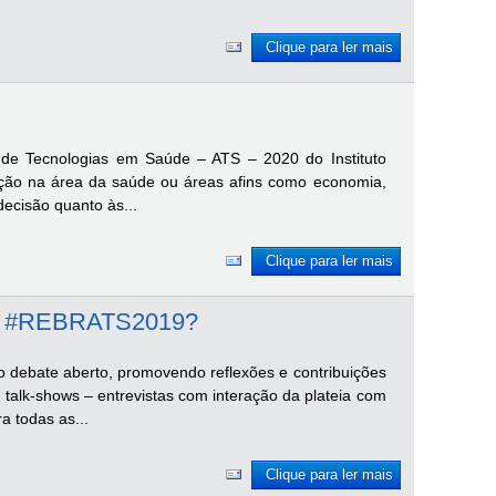
Clique para ler mais
de Tecnologias em Saúde – ATS – 2020 do Instituto
uação na área da saúde ou áreas afins como economia,
ecisão quanto às...
Clique para ler mais
 no #REBRATS2019?
 o debate aberto, promovendo reflexões e contribuições
talk-shows – entrevistas com interação da plateia com
 todas as...
Clique para ler mais