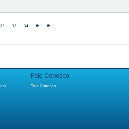
32
33
34
Fale Conosco
ats
Fale Conosco