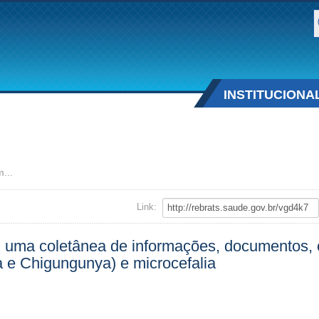
B
INSTITUCIONA
...
Link:
ma coletânea de informações, documentos, cur
a e Chigungunya) e microcefalia