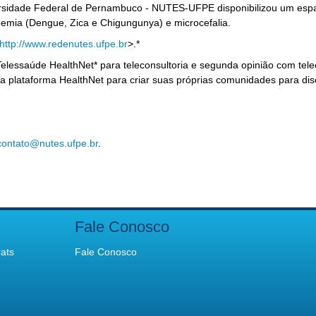
versidade Federal de Pernambuco - NUTES-UFPE disponibilizou um es
pidemia (Dengue, Zica e Chigungunya) e microcefalia.
http://www.redenutes.ufpe.br
>.*
e Telessaúde HealthNet* para teleconsultoria e segunda opinião com te
lataforma HealthNet para criar suas próprias comunidades para disc
contato@nutes.ufpe.br
.
Fale Conosco
ats
Fale Conosco