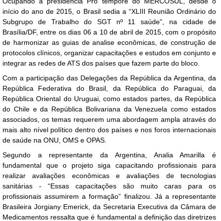
Ocupando a presidência Pro tempore do MERCOSUL, desde o
início do ano de 2015, o Brasil sedia a “XLIII Reunião Ordinário do
Subgrupo de Trabalho do SGT nº 11 saúde”, na cidade de
Brasília/DF, entre os dias 06 a 10 de abril de 2015, com o propósito
de harmonizar as guias de analise econômicas, de construção de
protocolos clínicos, organizar capacitações e estudos em conjunto e
integrar as redes de ATS dos países que fazem parte do bloco.
Com a participação das Delegações da República da Argentina, da
República Federativa do Brasil, da República do Paraguai, da
República Oriental do Uruguai, como estados partes, da República
do Chile e da República Bolivariana da Venezuela como estados
associados, os temas requerem uma abordagem ampla através do
mais alto nível político dentro dos países e nos foros internacionais
de saúde na ONU, OMS e OPAS.
Segundo a representante da Argentina, Analia Amarilla é
fundamental que o projeto siga capacitando profissionais para
realizar avaliações econômicas e avaliações de tecnologias
sanitárias - “Essas capacitações são muito caras para os
profissionais assumirem a formação” finalizou. Já a representante
Brasileira Jorgiany Emerick, da Secretaria Executiva da Câmara de
Medicamentos ressalta que é fundamental a definição das diretrizes