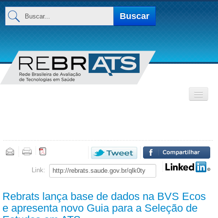
Buscar...
Buscar
INSTITUCIONAL
Base de Dados
MEMBROS
Link:
Rebrats lança base de dados na BVS Ecos
e apresenta novo Guia para a Seleção de