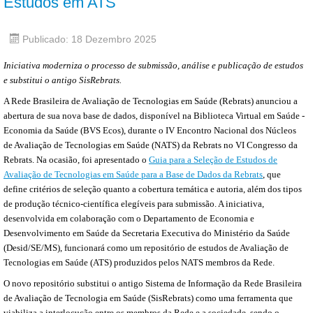
Estudos em ATS
Publicado: 18 Dezembro 2025
Iniciativa moderniza o processo de submissão, análise e publicação de estudos
e substitui o antigo SisRebrats.
A Rede Brasileira de Avaliação de Tecnologias em Saúde (Rebrats) anunciou a
abertura de sua nova base de dados, disponível na Biblioteca Virtual em Saúde -
Economia da Saúde (BVS Ecos), durante o IV Encontro Nacional dos Núcleos
de Avaliação de Tecnologias em Saúde (NATS) da Rebrats no VI Congresso da
Rebrats. Na ocasião, foi apresentado o
Guia para a Seleção de Estudos de
Avaliação de Tecnologias em Saúde para a Base de Dados da Rebrats
, que
define critérios de seleção quanto a cobertura temática e autoria, além dos tipos
de produção técnico-científica elegíveis para submissão. A iniciativa,
desenvolvida em colaboração com o Departamento de Economia e
Desenvolvimento em Saúde da Secretaria Executiva do Ministério da Saúde
(Desid/SE/MS), funcionará como um repositório de estudos de Avaliação de
Tecnologias em Saúde (ATS) produzidos pelos NATS membros da Rede.
O novo repositório substitui o antigo Sistema de Informação da Rede Brasileira
de Avaliação de Tecnologia em Saúde (SisRebrats) como uma ferramenta que
viabiliza a interlocução entre os membros da Rede e a sociedade, sendo o