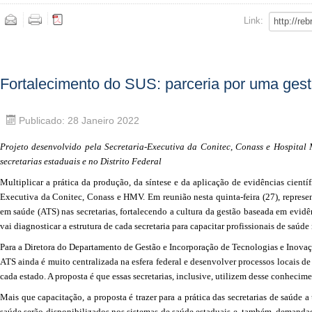
Link:
Fortalecimento do SUS: parceria por uma ges
Publicado: 28 Janeiro 2022
Projeto desenvolvido pela Secretaria-Executiva da Conitec, Conass e Hospital
secretarias estaduais e no Distrito Federal
Multiplicar a prática da produção, da síntese e da aplicação de evidências cientí
Executiva da Conitec, Conass e HMV. Em reunião nesta quinta-feira (27), representa
em saúde (ATS) nas secretarias, fortalecendo a cultura da gestão baseada em evidên
vai diagnosticar a estrutura de cada secretaria para capacitar profissionais de saúde
Para a Diretora do Departamento de Gestão e Incorporação de Tecnologias e Inovaç
ATS ainda é muito centralizada na esfera federal e desenvolver processos locais de 
cada estado. A proposta é que essas secretarias, inclusive, utilizem desse conhec
Mais que capacitação, a proposta é trazer para a prática das secretarias de saúde
saúde serão disponibilizados nos sistemas de saúde estaduais e, também, demandad